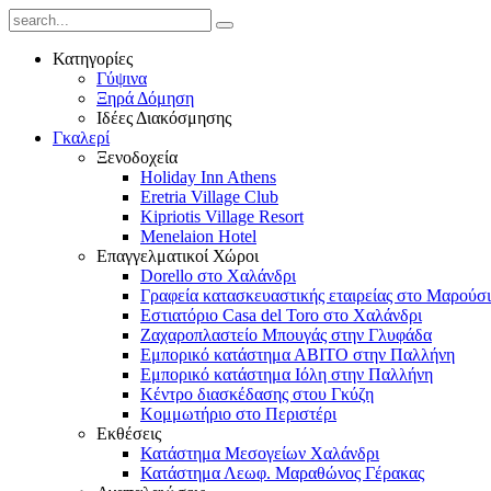
Κατηγορίες
Γύψινα
Ξηρά Δόμηση
Ιδέες Διακόσμησης
Γκαλερί
Ξενοδοχεία
Holiday Inn Athens
Eretria Village Club
Kipriotis Village Resort
Menelaion Hotel
Επαγγελματικοί Χώροι
Dorello στο Χαλάνδρι
Γραφεία κατασκευαστικής εταιρείας στο Μαρούσι
Εστιατόριο Casa del Toro στο Χαλάνδρι
Ζαχαροπλαστείο Μπουγάς στην Γλυφάδα
Εμπορικό κατάστημα ΑΒΙΤΟ στην Παλλήνη
Εμπορικό κατάστημα Ιόλη στην Παλλήνη
Κέντρο διασκέδασης στου Γκύζη
Κομμωτήριο στο Περιστέρι
Εκθέσεις
Κατάστημα Μεσογείων Χαλάνδρι
Κατάστημα Λεωφ. Μαραθώνος Γέρακας